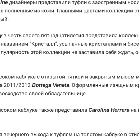
дизайнеры представили туфли с заостренным нос
ine
выполненные из кожи. Главными цветами коллекции ст
вый.
в честь своего пятнадцатилетия представила коллек
у
 названием “Кристалл”, усыпанные кристаллами и бис
опулярность этой коллекции не заставила себя ждать, 
соком каблуке с открытой пяткой и закрытым мысом 
ма 2011/2012
. Оформленные изящным к
Bottega Veneta
восходство своей обладательнице.
ысоком каблуке также представила
на 
Carolina Herrera
я вечернего выхода к туфлям на толстом каблуке в сти