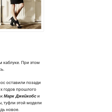
м каблуке. При этом
ь.
нос оставили позади
-х годов прошлого
ак
и
Марк Джейкобс
ы, туфли этой модели
удь новое.