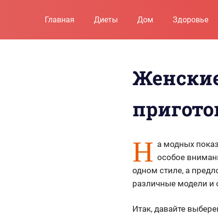
Пропустить
и
Главная
Диеты
Дом
Здоровье
перейти
к
содержимому
Женские
пригото
Н
а модных пока
особое вниман
одном стиле, а пред
различные модели и 
Итак, давайте выбере