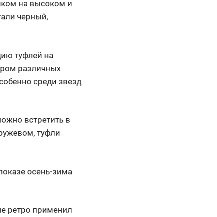
иком на высоком и
али черный,
цию туфлей на
ером различных
особенно среди звезд
можно встретить в
ружевом, туфли
показе осень-зима
ле ретро применил