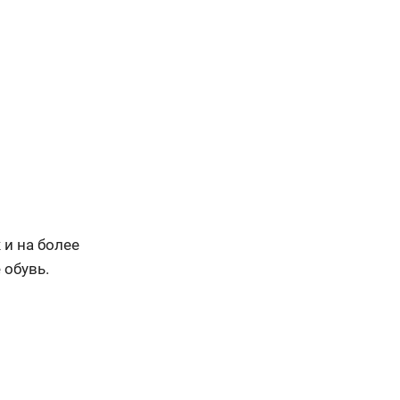
 и на более
 обувь.