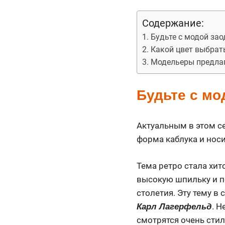
Содержание:
Будьте с модой зао
Какой цвет выбрат
Модельеры предла
Будьте с мо
Актуальным в этом се
форма каблука и нос
Тема ретро стала хи
высокую шпильку и п
столетия. Эту тему в
. Н
Карл Лагерфельд
смотрятся очень стил