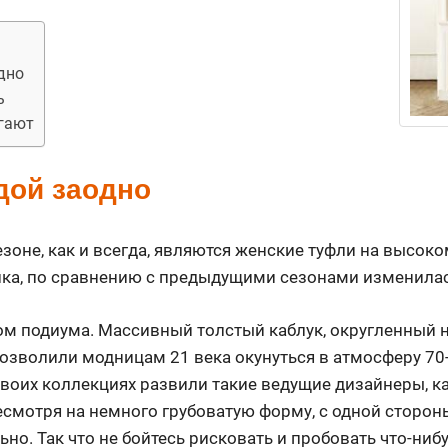
дно
ь
гают
дой заодно
зоне, как и всегда, являются женские туфли на высоко
ика, по сравнению с предыдущими сезонами изменилас
том подиума. Массивный толстый каблук, округленный 
озволили модницам 21 века окунуться в атмосферу 70
 своих коллекциях развили такие ведущие дизайнеры, к
есмотря на немного грубоватую форму, с одной сторон
ьно. Так что не бойтесь рисковать и пробовать что-ниб