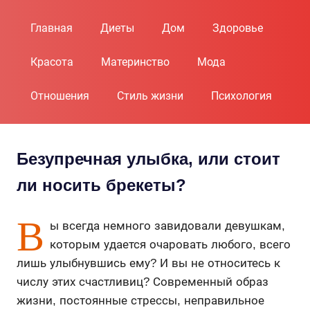
Пропустить
и
Главная
Диеты
Дом
Здоровье
перейти
к
Красота
Материнство
Мода
содержимому
Отношения
Стиль жизни
Психология
Безупречная улыбка, или стоит
ли носить брекеты?
В
ы всегда немного завидовали девушкам,
которым удается очаровать любого, всего
лишь улыбнувшись ему? И вы не относитесь к
числу этих счастливиц? Современный образ
жизни, постоянные стрессы, неправильное