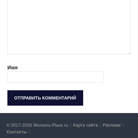
Имя
© 2017-2026 Womens-Place.ru ::
Карта сайта
::
Реклама
::
Контакты
::