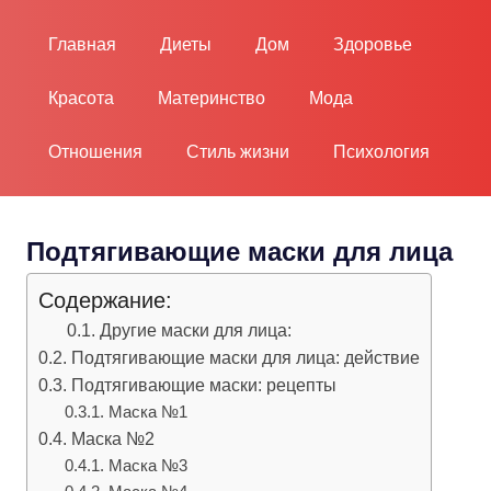
Пропустить
и
Главная
Диеты
Дом
Здоровье
перейти
к
Красота
Материнство
Мода
содержимому
Отношения
Стиль жизни
Психология
Подтягивающие маски для лица
Содержание:
Другие маски для лица:
Подтягивающие маски для лица: действие
Подтягивающие маски: рецепты
Маска №1
Маска №2
Маска №3