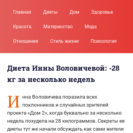
Пропустить
и
Главная
Диеты
Дом
Здоровье
перейти
к
Красота
Материнство
Мода
содержимому
Отношения
Стиль жизни
Психология
Диета Инны Воловичевой: -28
кг за несколько недель
И
нна Воловичева поразила всех
поклонников и случайных зрителей
проекта «Дом 2», когда буквально за несколько
недель похудела на 28 килограммов. Секреты ее
диеты тут же начали обсуждать как сами жители