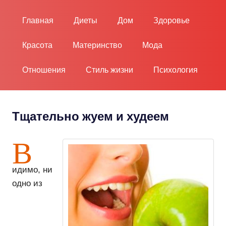
Пропустить
и
Главная
Диеты
Дом
Здоровье
перейти
к
Красота
Материнство
Мода
содержимому
Отношения
Стиль жизни
Психология
Тщательно жуем и худеем
В
идимо, ни
одно из