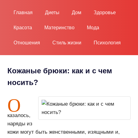
Пропустить
и
Главная
Диеты
Дом
Здоровье
перейти
к
Красота
Материнство
Мода
содержимому
Отношения
Стиль жизни
Психология
Кожаные брюки: как и с чем
носить?
О
казалось,
наряды из
кожи могут быть женственными, изящными и,