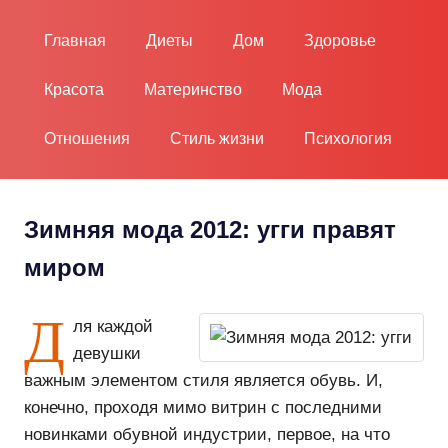
Пропустить
и
Главная
Диеты
Дом
Здоровье
перейти
к
Красота
Материнство
Мода
содержимому
Отношения
Стиль жизни
Психология
Зимняя мода 2012: угги правят
миром
Д
ля каждой
девушки
важным элементом стиля является обувь. И,
конечно, проходя мимо витрин с последними
новинками обувной индустрии, первое, на что