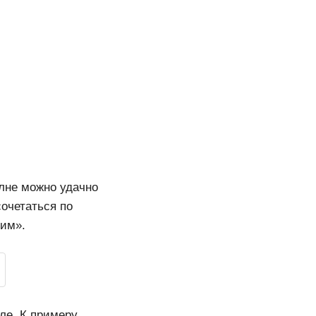
олне можно удачно
очетаться по
щим».
ле. К примеру,