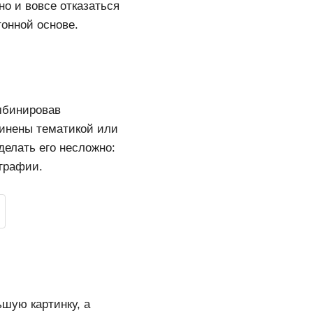
о и вовсе отказаться
тонной основе.
мбинировав
динены тематикой или
делать его несложно:
графии.
шую картинку, а