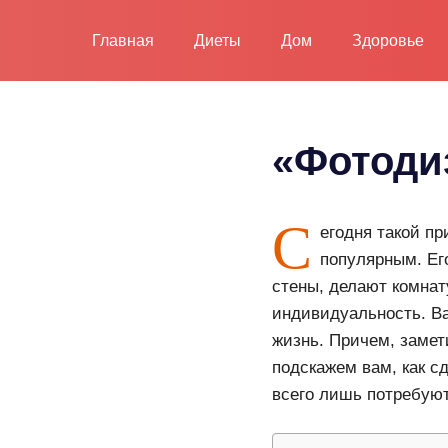
Пропустить
и
Главная
Диеты
Дом
Здоровье
перейти
к
содержимому
«Фотоди
С
егодня такой п
популярным. Ег
стены, делают комнат
индивидуальность. Ва
жизнь. Причем, замет
подскажем вам, как с
всего лишь потребуют