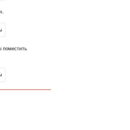
и.
ы поместить