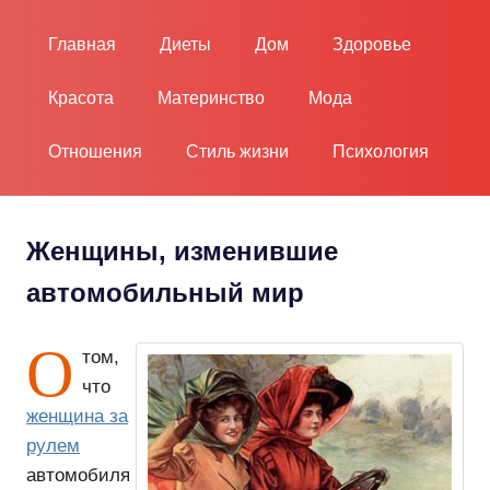
Пропустить
и
Главная
Диеты
Дом
Здоровье
перейти
к
Красота
Материнство
Мода
содержимому
Отношения
Стиль жизни
Психология
Женщины, изменившие
автомобильный мир
О
том,
что
женщина за
рулем
автомобиля