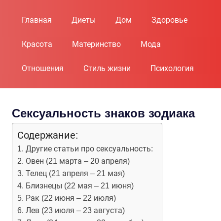
Пропустить
и
Главная
Диеты
Дом
Здоровье
перейти
к
Красота
Материнство
Мода
содержимому
Отношения
Стиль жизни
Психология
Сексуальность знаков зодиака
Содержание:
Другие статьи про сексуальность:
Овен (21 марта – 20 апреля)
Телец (21 апреля – 21 мая)
Близнецы (22 мая – 21 июня)
Рак (22 июня – 22 июля)
Лев (23 июля – 23 августа)