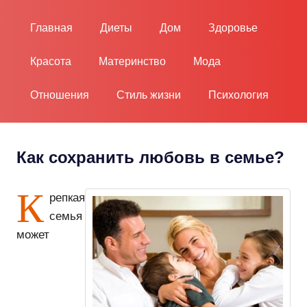
Пропустить
и
Главная
Диеты
Дом
Здоровье
перейти
к
Красота
Материнство
Мода
содержимому
Отношения
Стиль жизни
Психология
Как сохранить любовь в семье?
К
репкая
семья
может