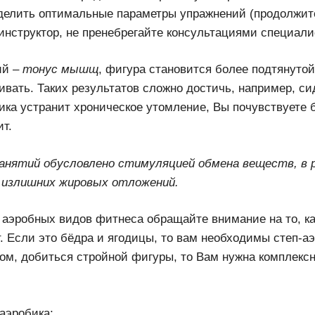
делить оптимальные параметры упражнений (продолжите
нструктор, не пренебрегайте консультациями специали
ий –
тонус мышщ
, фигура становится более подтянутой,
вать. Таких результатов сложно достичь, например, сид
бика устранит хроническое утомление, Вы почувствуете
ит.
анятий обусловлено стимуляцией обмена веществ, в
 излишних жировых отложений.
 аэробных видов фитнеса обращайте внимание на то, к
. Если это бёдра и ягодицы, то вам необходимы степ-аэ
лом, добиться стройной фигуры, то Вам нужна комплексн
аэробика;