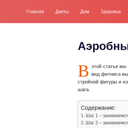
Пропустить
и
Главная
Диеты
Дом
Здоровье
перейти
к
содержимому
Аэробны
В
этой статье мы 
вид фитнеса выб
стройной фигуры и из
шага.
Содержание:
Шаг 1 – занимаемс
Шаг 2 – занимаемс