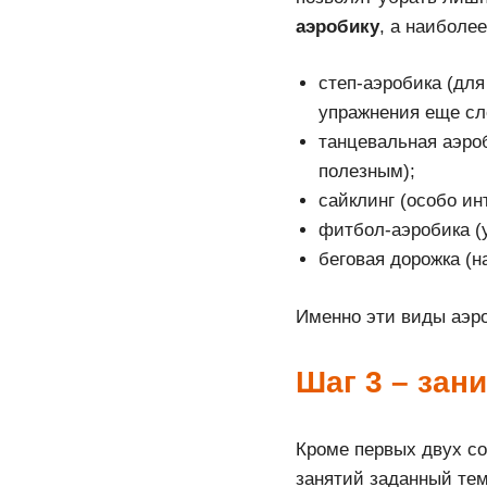
аэробику
, а наиболе
степ-аэробика (дл
упражнения еще сл
танцевальная аэроб
полезным);
сайклинг (особо и
фитбол-аэробика (
беговая дорожка (н
Именно эти виды аэро
Шаг 3 – за
Кроме первых двух со
занятий заданный тем