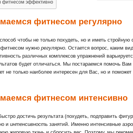
я фитнесом эффективно
имаемся фитнесом регулярно
способ чтобы не только похудеть, но и иметь стройную 
я фитнесом нужно
регулярно
. Остается вопрос, каким в
тивность различных комплексов упражнений варьируется
льтатов будет отличаться. Мы постараемся помочь Вам 
ет не только наиболее интересен для Вас, но и поможет
имаемся фитнесом интенсивно
быстро достичь результата (похудеть, подправить фигур
 но и
интенсивность
занятий. Именно интенсивные аэро
нюю жировую ткань и сбросить вес. Поэтому, мы реком